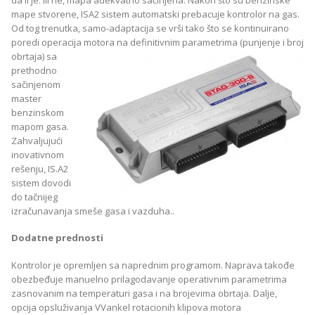
mape stvorene, ISA2 sistem automatski prebacuje kontrolor na gas.
Od tog trenutka, samo-adaptacija se vrši tako što se kontinuirano
poredi operacija
motora na definitivnim parametrima (punjenje i broj
obrtaja) sa
prethodno
sačinjenom
master
benzinskom
mapom gasa.
Zahvaljujući
inovativnom
rešenju, IS.A2
sistem dovodi
do tačnijeg
izračunavanja smeše gasa i vazduha..
Dodatne prednosti
Kontrolor je opremljen sa naprednim programom. Naprava takođe
obezbeđuje manuelno prilagodavanje operativnim parametrima
zasnovanim na temperaturi gasa i na brojevima obrtaja. Dalje,
opcija opsluživanja VVankel rotacionih klipova motora