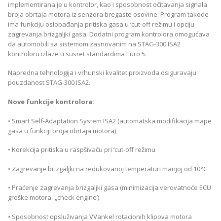
implementirana je u kontrolor, kao i sposobnost očitavanja signala
broja obrtaja motora iz senzora bregaste osovine. Program takode
ima funkciju oslobađanja pritiska gasa u ‘cut-off režimu i opciju
zagrevanja brizgaljki gasa. Dodatni program kontrolora omogućava
da automobili sa sistemom zasnovanim na STAG-300 ISA2
kontroloru izlaze u susret standardima Euro 5.
Napredna tehnologija i vrhunski kvalitet proizvoda osiguravaju
pouzdanost STAG-300 ISA2.
Nove funkcije kontrolora:
• Smart Self-Adaptation System ISA2 (automatska modifikacija mape
gasa u funkciji broja obrtaja motora)
• Korekcija pritiska u raspšivaču pri ‘cut-off režimu
• Zagrevanje brizgaljki na redukovanoj temperaturi manjoj od 10°C
• Praćenje zagrevanja brizgaljki gasa (minimizacija verovatnoće ECU
greške motora- „check engine’)
• Sposobnost opsluživanja VVankel rotacionih klipova motora