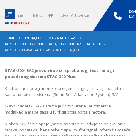
064
 ugradnja autogas delova.
Bele Njive 16, Novi sad
021
HOME
UREDJAJI I OPREMA ZA AUTOGAS
AC STAG 200, STAG 300, STAG 4, STAG 300ISA2, STAG 400 DPI-FSI
AC STAG-300-ISA2 AUTOGAS KONTROLER (ECU)
STAG-300-ISA2 je evolvirao iz isprobanog, testiranog i
pouzdanog sistema STAG-300 Plus.
Kontrolor je nadograđen korišćenjem druge generacije pametnih
samo-adaptivnih sistema (Smart Self-Adaptation System) ISA2.
Glavni zadatak ISA2 sistema je kontinuirana i automatska
modifikacija mape gasa u funkciji broja obrtaja motora.
Nlakon uključenja opcije „samo-adaptacije“ odvija se prikupljanje
tačaka (podataka) benzinske mape. Zvučni signali informišu vozača
da li je. ili ne, mapa adekvatno sačinjena. Nakon što su benzinske