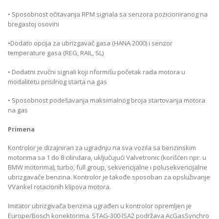
• Sposobnost očitavanja RPM signala sa senzora pozicioniranog na
bregastoj osovini
•Dodato opcija za ubrizgavač gasa (HANA 2000) i senzor
temperature gasa (REG, RAIL, SL)
• Dodatni zvučni signali koji nformišu početak rada motora u
modalitetu prisilnog starta na gas
• Sposobnost podešavanja maksimalnog broja startovanja motora
na gas
Primena
Kontrolor je dizajniran za ugradnju na sva vozila sa benzinskim
motorima sa 1 do 8 cilindara, uključujući Valvetronic (korišćen npr. u
BMW motorima), turbo, full group, sekvencijalne i polusekvencijalne
ubrizgavače benzina. Kontrolor je takođe sposoban za opsluživanje
VVankel rotacionih klipova motora.
Imitator ubrizgivača benzina ugrađen u kontrolor opremljen je
Europe/Bosch konektorima. STAG-300 ISA2 podržava AcGasSynchro